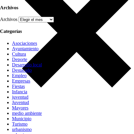
Archivos
Archivos
Categorías
Asociaciones
Ayuntamiento
Cultura
Deporte
Desarrollo local
Destacado
Empleo
Empresas
Fiestas
Infancia
juventud
Juventud
Mayores
medio ambiente
Municipio
Turismo
urbanismo