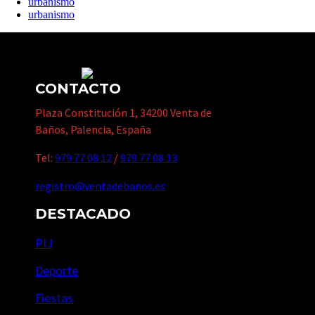
urbanismo
urbanismo
CONTACTO
Plaza Constitución 1, 34200 Venta de
Baños, Palencia, España
Tel:
979 77 08 12
/
979 77 08 13
registro@ventadebanos.es
DESTACADO
PIJ
Deporte
Fiestas