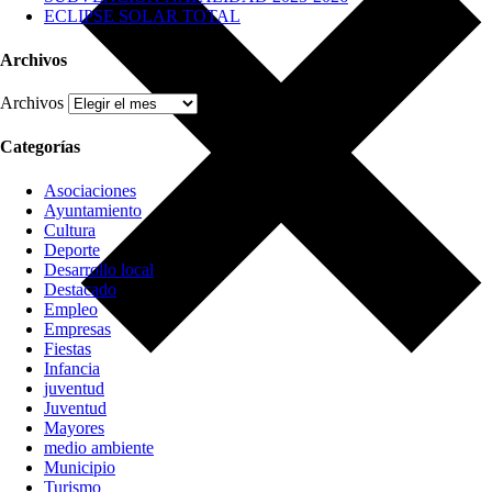
ECLIPSE SOLAR TOTAL
Archivos
Archivos
Categorías
Asociaciones
Ayuntamiento
Cultura
Deporte
Desarrollo local
Destacado
Empleo
Empresas
Fiestas
Infancia
juventud
Juventud
Mayores
medio ambiente
Municipio
Turismo