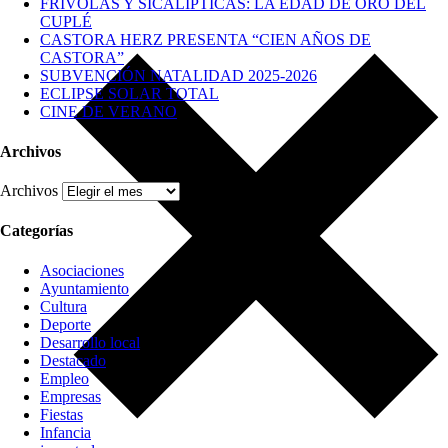
FRÍVOLAS Y SICALÍPTICAS: LA EDAD DE ORO DEL
CUPLÉ
CASTORA HERZ PRESENTA “CIEN AÑOS DE
CASTORA”
SUBVENCIÓN NATALIDAD 2025-2026
ECLIPSE SOLAR TOTAL
CINE DE VERANO
Archivos
Archivos
Categorías
Asociaciones
Ayuntamiento
Cultura
Deporte
Desarrollo local
Destacado
Empleo
Empresas
Fiestas
Infancia