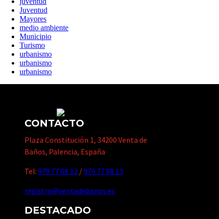
juventud
Juventud
Mayores
medio ambiente
Municipio
Turismo
urbanismo
urbanismo
urbanismo
CONTACTO
Plaza Constitución 1, 34200 Venta de
Baños, Palencia, España
Tel:
979 77 08 12
/
979 77 08 13
registro@ventadebanos.es
DESTACADO