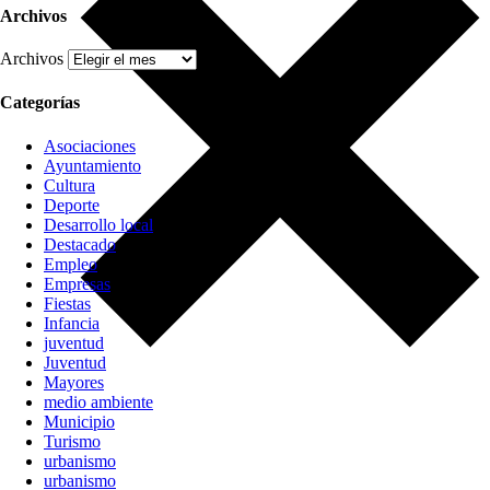
Archivos
Archivos
Categorías
Asociaciones
Ayuntamiento
Cultura
Deporte
Desarrollo local
Destacado
Empleo
Empresas
Fiestas
Infancia
juventud
Juventud
Mayores
medio ambiente
Municipio
Turismo
urbanismo
urbanismo