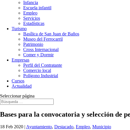
Infancia
Escuela infantil
Empleo
Servicios
Estadísticas
Turismo
Basílica de San Juan de Baños
Museo del Ferrocarril
Patrimonio
Cross Internacional
Comer y Dormir
Empresas
Perfil del Contratante
Comercio local
Polígono Industrial
Cursos
Actualidad
Seleccionar página
Bases para la convocatoria y selección de p
18 Feb 2020
|
Ayuntamiento
,
Destacado
,
Empleo
,
Municipio