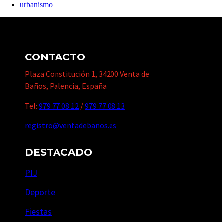
urbanismo
CONTACTO
Plaza Constitución 1, 34200 Venta de
Baños, Palencia, España
Tel:
979 77 08 12
/
979 77 08 13
registro@ventadebanos.es
DESTACADO
PIJ
Deporte
Fiestas