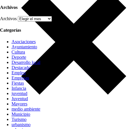
Archivos
Archivos
Categorías
Asociaciones
Ayuntamiento
Cultura
Deporte
Desarrollo local
Destacado
Empleo
Empresas
Fiestas
Infancia
juventud
Juventud
Mayores
medio ambiente
Municipio
Turismo
urbanismo