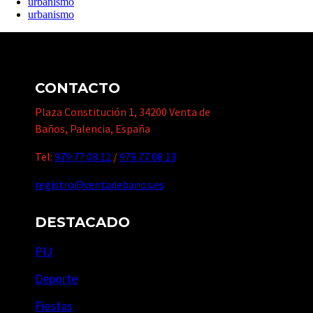
urbanismo
urbanismo
CONTACTO
Plaza Constitución 1, 34200 Venta de
Baños, Palencia, España
Tel:
979 77 08 12
/
979 77 08 13
registro@ventadebanos.es
DESTACADO
PIJ
Deporte
Fiestas