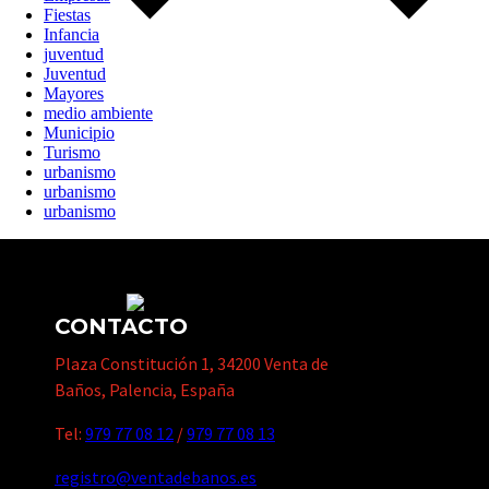
Fiestas
Infancia
juventud
Juventud
Mayores
medio ambiente
Municipio
Turismo
urbanismo
urbanismo
urbanismo
CONTACTO
Plaza Constitución 1, 34200 Venta de
Baños, Palencia, España
Tel:
979 77 08 12
/
979 77 08 13
registro@ventadebanos.es