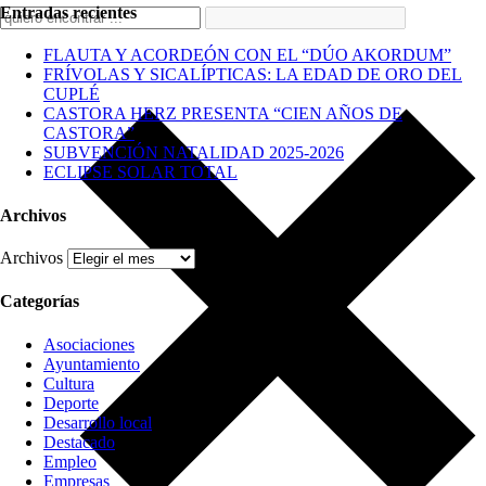
Entradas recientes
FLAUTA Y ACORDEÓN CON EL “DÚO AKORDUM”
FRÍVOLAS Y SICALÍPTICAS: LA EDAD DE ORO DEL
CUPLÉ
CASTORA HERZ PRESENTA “CIEN AÑOS DE
CASTORA”
SUBVENCIÓN NATALIDAD 2025-2026
ECLIPSE SOLAR TOTAL
Archivos
Archivos
Categorías
Asociaciones
Ayuntamiento
Cultura
Deporte
Desarrollo local
Destacado
Empleo
Empresas