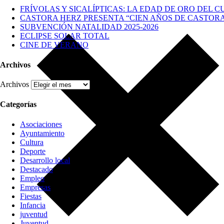
FRÍVOLAS Y SICALÍPTICAS: LA EDAD DE ORO DEL C
CASTORA HERZ PRESENTA “CIEN AÑOS DE CASTOR
SUBVENCIÓN NATALIDAD 2025-2026
ECLIPSE SOLAR TOTAL
CINE DE VERANO
Archivos
Archivos
Categorías
Asociaciones
Ayuntamiento
Cultura
Deporte
Desarrollo local
Destacado
Empleo
Empresas
Fiestas
Infancia
juventud
Juventud