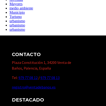
Mayores
medio ambiente
Municipio
Turismo
urbanismo
urbanismo
urbanismo
CONTACTO
Plaza Constitución 1, 34200 Venta de
Baños, Palencia, España
Tel:
979 77 08 12
/
979 77 08 13
registro@ventadebanos.es
DESTACADO