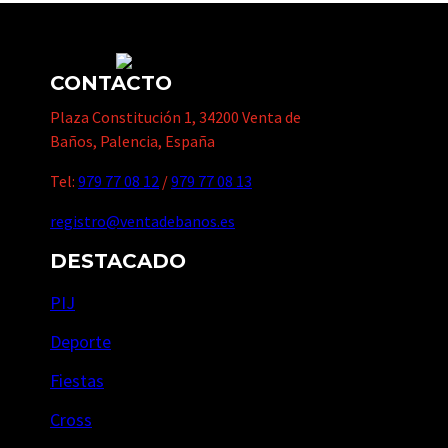
CONTACTO
Plaza Constitución 1, 34200 Venta de
Baños, Palencia, España
Tel:
979 77 08 12
/
979 77 08 13
registro@ventadebanos.es
DESTACADO
PIJ
Deporte
Fiestas
Cross