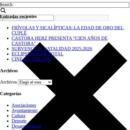
Search
Entradas recientes
FRÍVOLAS Y SICALÍPTICAS: LA EDAD DE ORO DEL
CUPLÉ
CASTORA HERZ PRESENTA “CIEN AÑOS DE
CASTORA”
SUBVENCIÓN NATALIDAD 2025-2026
ECLIPSE SOLAR TOTAL
CINE DE VERANO
Archivos
Archivos
Categorías
Asociaciones
Ayuntamiento
Cultura
Deporte
Desarrollo local