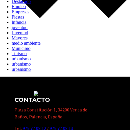
Destacado
Empleo
Empresas
Fiestas
Infancia
juventud
Juventud
Mayores
medio ambiente
Municipio
Turismo
urbanismo
urbanismo
urbanismo
CONTACTO
Plaza Constitución 1, 34200 Venta de
Baños, Palencia, España
Tel:
979 77 08 12
/
979 77 08 13