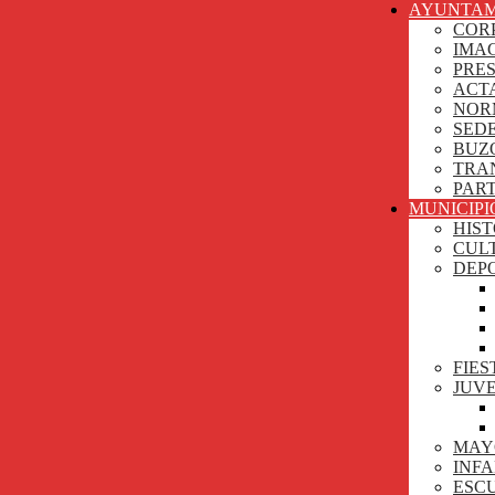
AYUNTAM
COR
IMA
PRE
ACT
NOR
SEDE
BUZ
TRA
PAR
MUNICIPI
HIST
CUL
DEP
FIES
JUV
MAY
INF
ESCU