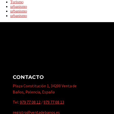
Turismo
urbanismo
urbanismo
urbanismo
CONTACTO
Plaza Constitución 1, 34200 Venta de
Baños, Palencia, España
Tel:
979 77 08 12
/
979 77 08 13
registro@ventadebanos.es