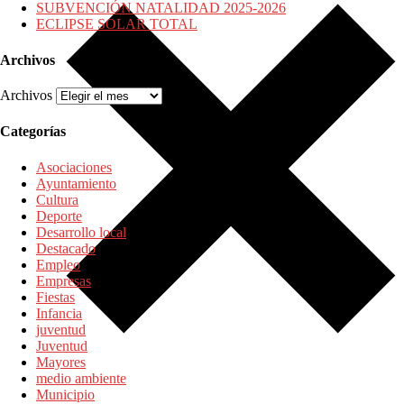
SUBVENCIÓN NATALIDAD 2025-2026
ECLIPSE SOLAR TOTAL
Archivos
Archivos
Categorías
Asociaciones
Ayuntamiento
Cultura
Deporte
Desarrollo local
Destacado
Empleo
Empresas
Fiestas
Infancia
juventud
Juventud
Mayores
medio ambiente
Municipio