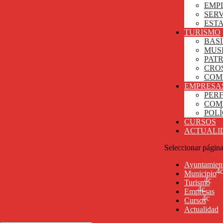
EMP
SERV
ESTA
TURISMO
BASÍ
MUS
PAT
CRO
COM
EMPRESA
PER
COM
POL
CURSOS
ACTUALI
Seleccionar págin
Ayuntamien
Municipio
Turismo
Empresas
Cursos
Actualidad