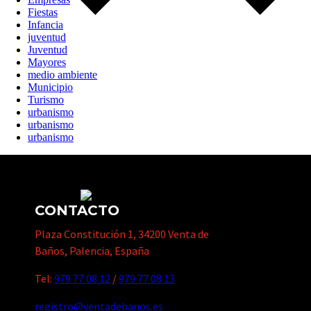
Fiestas
Infancia
juventud
Juventud
Mayores
medio ambiente
Municipio
Turismo
urbanismo
urbanismo
urbanismo
CONTACTO
Plaza Constitución 1, 34200 Venta de
Baños, Palencia, España
Tel:
979 77 08 12
/
979 77 08 13
registro@ventadebanos.es