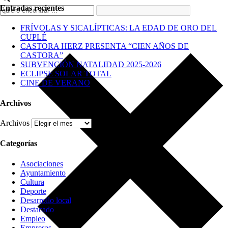
Entradas recientes
FRÍVOLAS Y SICALÍPTICAS: LA EDAD DE ORO DEL
CUPLÉ
CASTORA HERZ PRESENTA “CIEN AÑOS DE
CASTORA”
SUBVENCIÓN NATALIDAD 2025-2026
ECLIPSE SOLAR TOTAL
CINE DE VERANO
Archivos
Archivos
Categorías
Asociaciones
Ayuntamiento
Cultura
Deporte
Desarrollo local
Destacado
Empleo
Empresas