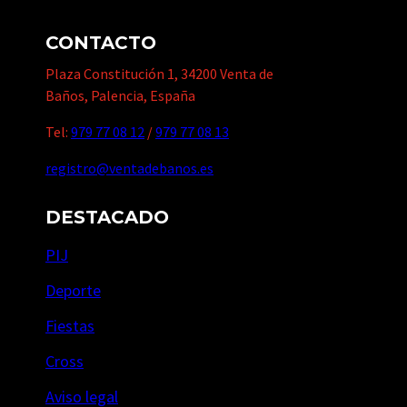
CONTACTO
Plaza Constitución 1, 34200 Venta de
Baños, Palencia, España
Tel:
979 77 08 12
/
979 77 08 13
registro@ventadebanos.es
DESTACADO
PIJ
Deporte
Fiestas
Cross
Aviso legal