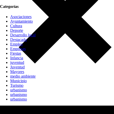
Categorías
Asociaciones
Ayuntamiento
Cultura
Deporte
Desarrollo local
Destacado
Empleo
Empresas
Fiestas
Infancia
juventud
Juventud
Mayores
medio ambiente
Municipio
Turismo
urbanismo
urbanismo
urbanismo