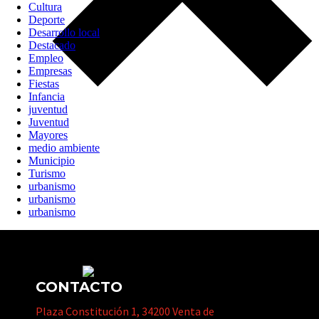
Cultura
Deporte
Desarrollo local
Destacado
Empleo
Empresas
Fiestas
Infancia
juventud
Juventud
Mayores
medio ambiente
Municipio
Turismo
urbanismo
urbanismo
urbanismo
CONTACTO
Plaza Constitución 1, 34200 Venta de