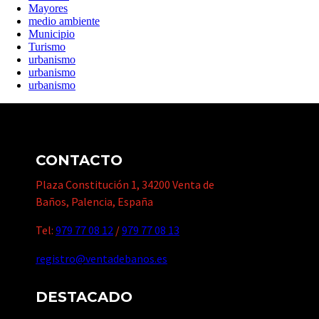
Mayores
medio ambiente
Municipio
Turismo
urbanismo
urbanismo
urbanismo
CONTACTO
Plaza Constitución 1, 34200 Venta de
Baños, Palencia, España
Tel:
979 77 08 12
/
979 77 08 13
registro@ventadebanos.es
DESTACADO