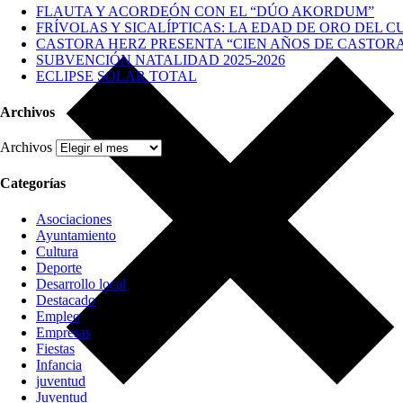
FLAUTA Y ACORDEÓN CON EL “DÚO AKORDUM”
FRÍVOLAS Y SICALÍPTICAS: LA EDAD DE ORO DEL C
CASTORA HERZ PRESENTA “CIEN AÑOS DE CASTOR
SUBVENCIÓN NATALIDAD 2025-2026
ECLIPSE SOLAR TOTAL
Archivos
Archivos
Categorías
Asociaciones
Ayuntamiento
Cultura
Deporte
Desarrollo local
Destacado
Empleo
Empresas
Fiestas
Infancia
juventud
Juventud