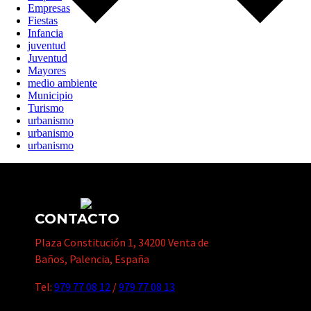
Empresas
Fiestas
Infancia
juventud
Juventud
Mayores
medio ambiente
Municipio
Turismo
urbanismo
urbanismo
urbanismo
CONTACTO
Plaza Constitución 1, 34200 Venta de
Baños, Palencia, España
Tel:
979 77 08 12
/
979 77 08 13