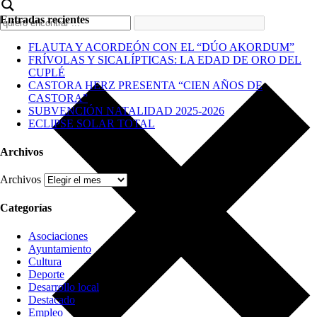
Entradas recientes
FLAUTA Y ACORDEÓN CON EL “DÚO AKORDUM”
FRÍVOLAS Y SICALÍPTICAS: LA EDAD DE ORO DEL
CUPLÉ
CASTORA HERZ PRESENTA “CIEN AÑOS DE
CASTORA”
SUBVENCIÓN NATALIDAD 2025-2026
ECLIPSE SOLAR TOTAL
Archivos
Archivos
Categorías
Asociaciones
Ayuntamiento
Cultura
Deporte
Desarrollo local
Destacado
Empleo