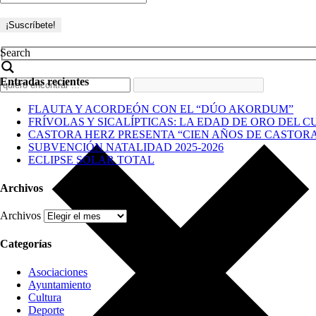
Search
Entradas recientes
FLAUTA Y ACORDEÓN CON EL “DÚO AKORDUM”
FRÍVOLAS Y SICALÍPTICAS: LA EDAD DE ORO DEL C
CASTORA HERZ PRESENTA “CIEN AÑOS DE CASTOR
SUBVENCIÓN NATALIDAD 2025-2026
ECLIPSE SOLAR TOTAL
Archivos
Archivos
Categorías
Asociaciones
Ayuntamiento
Cultura
Deporte