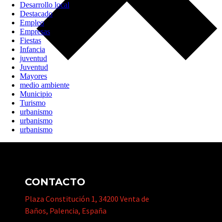
Desarrollo local
Destacado
Empleo
Empresas
Fiestas
Infancia
juventud
Juventud
Mayores
medio ambiente
Municipio
Turismo
urbanismo
urbanismo
urbanismo
CONTACTO
Plaza Constitución 1, 34200 Venta de
Baños, Palencia, España