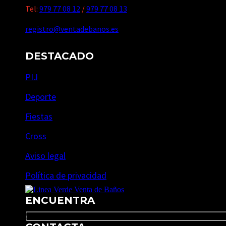
Tel:
979 77 08 12
/
979 77 08 13
registro@ventadebanos.es
DESTACADO
PIJ
Deporte
Fiestas
Cross
Aviso legal
Política de privacidad
ENCUENTRA
Search