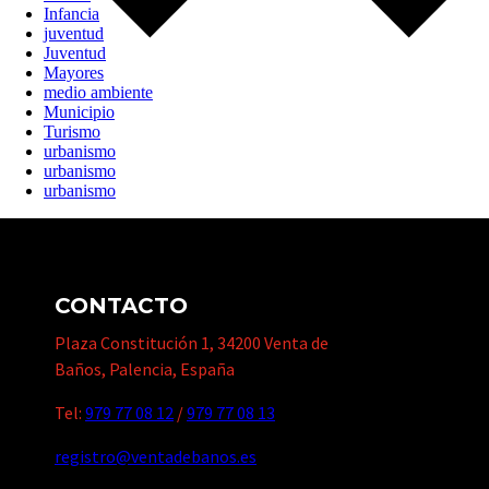
Infancia
juventud
Juventud
Mayores
medio ambiente
Municipio
Turismo
urbanismo
urbanismo
urbanismo
CONTACTO
Plaza Constitución 1, 34200 Venta de
Baños, Palencia, España
Tel:
979 77 08 12
/
979 77 08 13
registro@ventadebanos.es