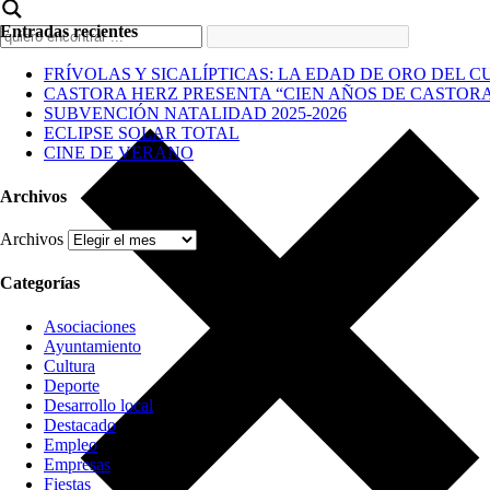
Entradas recientes
FRÍVOLAS Y SICALÍPTICAS: LA EDAD DE ORO DEL C
CASTORA HERZ PRESENTA “CIEN AÑOS DE CASTOR
SUBVENCIÓN NATALIDAD 2025-2026
ECLIPSE SOLAR TOTAL
CINE DE VERANO
Archivos
Archivos
Categorías
Asociaciones
Ayuntamiento
Cultura
Deporte
Desarrollo local
Destacado
Empleo
Empresas
Fiestas