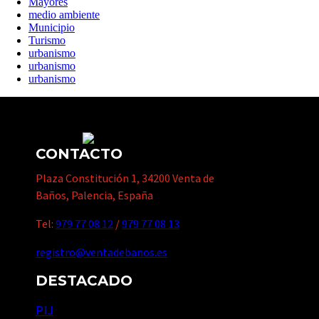
Mayores
medio ambiente
Municipio
Turismo
urbanismo
urbanismo
urbanismo
CONTACTO
Plaza Constitución 1, 34200 Venta de
Baños, Palencia, España
Tel:
979 77 08 12
/
979 77 08 13
registro@ventadebanos.es
DESTACADO
PIJ