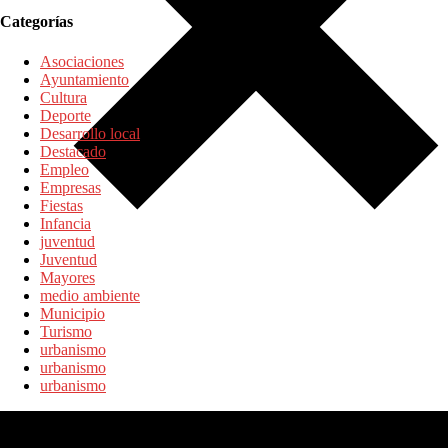
Categorías
Asociaciones
Ayuntamiento
Cultura
Deporte
Desarrollo local
Destacado
Empleo
Empresas
Fiestas
Infancia
juventud
Juventud
Mayores
medio ambiente
Municipio
Turismo
urbanismo
urbanismo
urbanismo