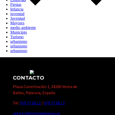
Fiestas
Infancia
juventud
Juventud
Mayores
medio ambiente
Municipio
Turismo
urbanismo
urbanismo
urbanismo
CONTACTO
Plaza Constitución 1, 34200 Venta de
Baños, Palencia, España
Tel:
979 77 08 12
/
979 77 08 13
registro@ventadebanos.es