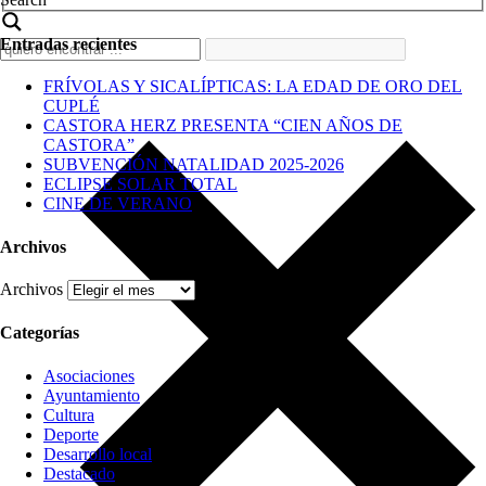
Entradas recientes
FRÍVOLAS Y SICALÍPTICAS: LA EDAD DE ORO DEL
CUPLÉ
CASTORA HERZ PRESENTA “CIEN AÑOS DE
CASTORA”
SUBVENCIÓN NATALIDAD 2025-2026
ECLIPSE SOLAR TOTAL
CINE DE VERANO
Archivos
Archivos
Categorías
Asociaciones
Ayuntamiento
Cultura
Deporte
Desarrollo local
Destacado