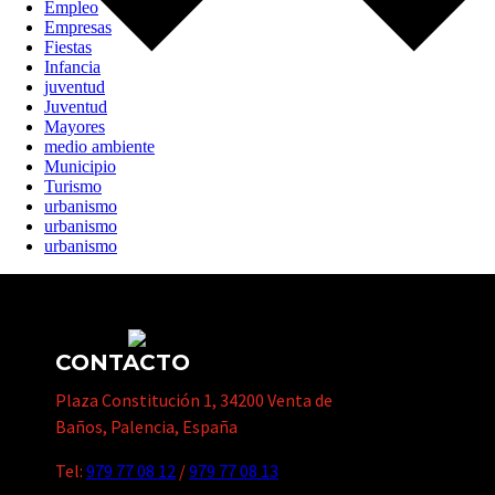
Empleo
Empresas
Fiestas
Infancia
juventud
Juventud
Mayores
medio ambiente
Municipio
Turismo
urbanismo
urbanismo
urbanismo
CONTACTO
Plaza Constitución 1, 34200 Venta de
Baños, Palencia, España
Tel:
979 77 08 12
/
979 77 08 13