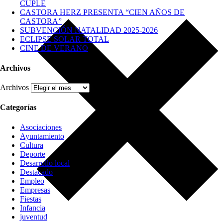
CUPLÉ
CASTORA HERZ PRESENTA “CIEN AÑOS DE
CASTORA”
SUBVENCIÓN NATALIDAD 2025-2026
ECLIPSE SOLAR TOTAL
CINE DE VERANO
Archivos
Archivos
Categorías
Asociaciones
Ayuntamiento
Cultura
Deporte
Desarrollo local
Destacado
Empleo
Empresas
Fiestas
Infancia
juventud