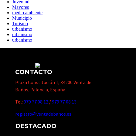
Juventud
Mayores
medio ambiente
Municipio
Turismo
urbanismo
urbanismo
urbanismo
CONTACTO
Plaza Constitución 1, 34200 Venta de
Baños, Palencia, España
Tel:
979 77 08 12
/
979 77 08 13
registro@ventadebanos.es
DESTACADO