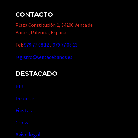
CONTACTO
Plaza Constitución 1, 34200 Venta de
Baños, Palencia, España
Tel:
979 77 08 12
/
979 77 08 13
registro@ventadebanos.es
DESTACADO
PIJ
Deporte
Fiestas
Cross
Aviso legal