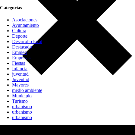
Categorías
Asociaciones
Ayuntamiento
Cultura
Deporte
Desarrollo local
Destacado
Empleo
Empresas
Fiestas
Infancia
juventud
Juventud
Mayores
medio ambiente
Municipio
Turismo
urbanismo
urbanismo
urbanismo