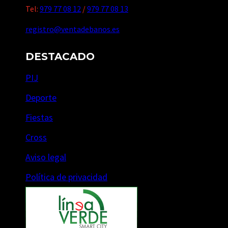
Tel:
979 77 08 12
/
979 77 08 13
registro@ventadebanos.es
DESTACADO
PIJ
Deporte
Fiestas
Cross
Aviso legal
Política de privacidad