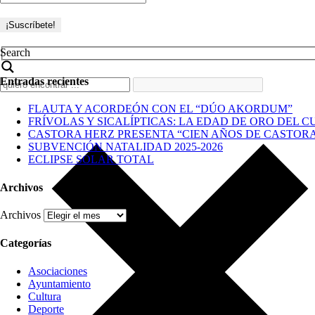
Search
Entradas recientes
FLAUTA Y ACORDEÓN CON EL “DÚO AKORDUM”
FRÍVOLAS Y SICALÍPTICAS: LA EDAD DE ORO DEL C
CASTORA HERZ PRESENTA “CIEN AÑOS DE CASTOR
SUBVENCIÓN NATALIDAD 2025-2026
ECLIPSE SOLAR TOTAL
Archivos
Archivos
Categorías
Asociaciones
Ayuntamiento
Cultura
Deporte