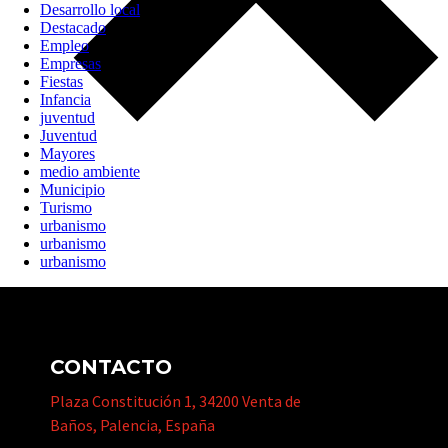
Desarrollo local
Destacado
Empleo
Empresas
Fiestas
Infancia
juventud
Juventud
Mayores
medio ambiente
Municipio
Turismo
urbanismo
urbanismo
urbanismo
CONTACTO
Plaza Constitución 1, 34200 Venta de
Baños, Palencia, España