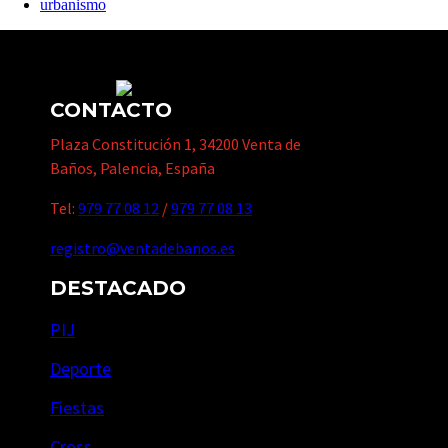
urbanismo
CONTACTO
Plaza Constitución 1, 34200 Venta de
Baños, Palencia, España
Tel:
979 77 08 12
/
979 77 08 13
registro@ventadebanos.es
DESTACADO
PIJ
Deporte
Fiestas
Cross