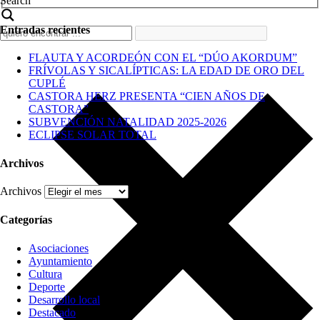
Search
Entradas recientes
FLAUTA Y ACORDEÓN CON EL “DÚO AKORDUM”
FRÍVOLAS Y SICALÍPTICAS: LA EDAD DE ORO DEL
CUPLÉ
CASTORA HERZ PRESENTA “CIEN AÑOS DE
CASTORA”
SUBVENCIÓN NATALIDAD 2025-2026
ECLIPSE SOLAR TOTAL
Archivos
Archivos
Categorías
Asociaciones
Ayuntamiento
Cultura
Deporte
Desarrollo local
Destacado