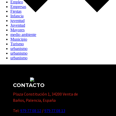
Empleo
Empresas
Fiestas
Infancia
juventud
Juventud
Mayores
medio ambiente
Municipio
Turismo
urbanismo
urbanismo
urbanismo
CONTACTO
Plaza Constitución 1, 34200 Venta de
Baños, Palencia, España
Tel:
979 77 08 12
/
979 77 08 13