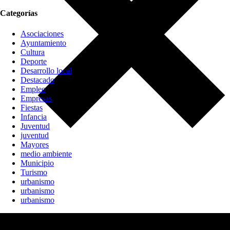
Categorías
Asociaciones
Ayuntamiento
Cultura
Deporte
Desarrollo local
Destacado
Empleo
Empresas
Fiestas
Infancia
Juventud
juventud
Mayores
medio ambiente
Municipio
Turismo
urbanismo
urbanismo
urbanismo