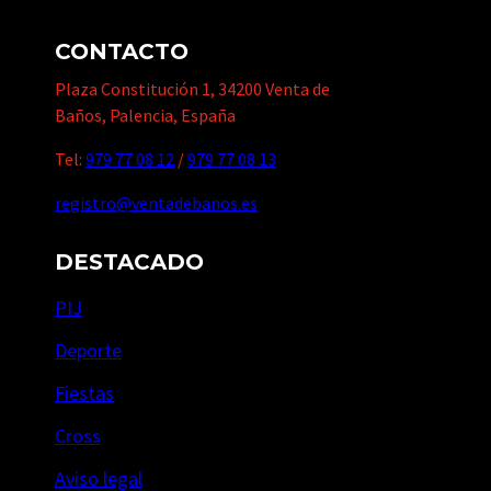
CONTACTO
Plaza Constitución 1, 34200 Venta de
Baños, Palencia, España
Tel:
979 77 08 12
/
979 77 08 13
registro@ventadebanos.es
DESTACADO
PIJ
Deporte
Fiestas
Cross
Aviso legal