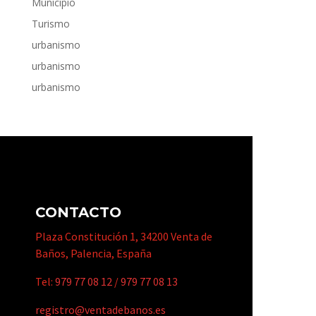
Municipio
Turismo
urbanismo
urbanismo
urbanismo
CONTACTO
Plaza Constitución 1, 34200 Venta de
Baños, Palencia, España
Tel:
979 77 08 12
/
979 77 08 13
registro@ventadebanos.es