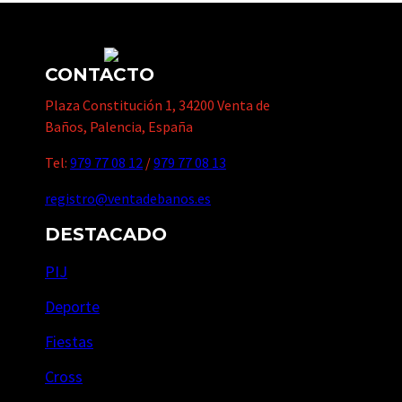
CONTACTO
Plaza Constitución 1, 34200 Venta de
Baños, Palencia, España
Tel:
979 77 08 12
/
979 77 08 13
registro@ventadebanos.es
DESTACADO
PIJ
Deporte
Fiestas
Cross