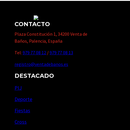
CONTACTO
Plaza Constitución 1, 34200 Venta de
Baños, Palencia, España
Tel:
979 77 08 12
/
979 77 08 13
registro@ventadebanos.es
DESTACADO
PIJ
Deporte
Fiestas
Cross