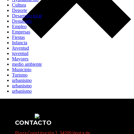
Cultura
Deporte
Desarrollo local
Destacado
Empleo
Empresas
Fiestas
Infancia
Juventud
juventud
Mayores
medio ambiente
Municipio
Turismo
urbanismo
urbanismo
urbanismo
CONTACTO
Plaza Constitución 1, 34200 Venta de