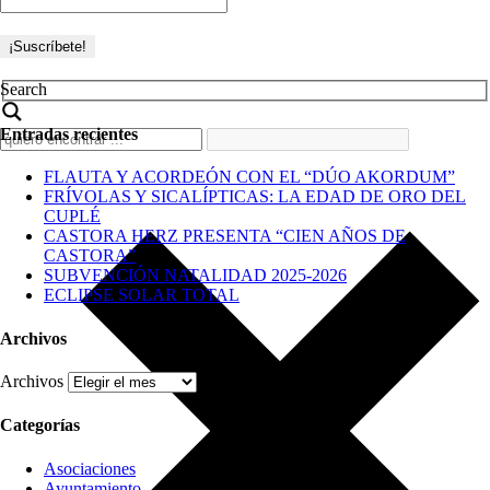
Search
Entradas recientes
FLAUTA Y ACORDEÓN CON EL “DÚO AKORDUM”
FRÍVOLAS Y SICALÍPTICAS: LA EDAD DE ORO DEL
CUPLÉ
CASTORA HERZ PRESENTA “CIEN AÑOS DE
CASTORA”
SUBVENCIÓN NATALIDAD 2025-2026
ECLIPSE SOLAR TOTAL
Archivos
Archivos
Categorías
Asociaciones
Ayuntamiento