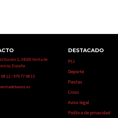
ACTO
DESTACADO
titución 1, 34200 Venta de
PIJ
lencia, España
Deporte
 08 12
/
979 77 08 13
Fiestas
ventadebanos.es
Cross
Aviso legal
Política de privacidad