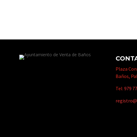
CONT
Plaza Cons
Baños, Pa
Tel:
979 77
registro@