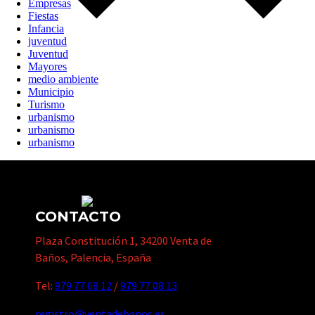
Empresas
Fiestas
Infancia
juventud
Juventud
Mayores
medio ambiente
Municipio
Turismo
urbanismo
urbanismo
urbanismo
CONTACTO
Plaza Constitución 1, 34200 Venta de
Baños, Palencia, España
Tel:
979 77 08 12
/
979 77 08 13
registro@ventadebanos.es