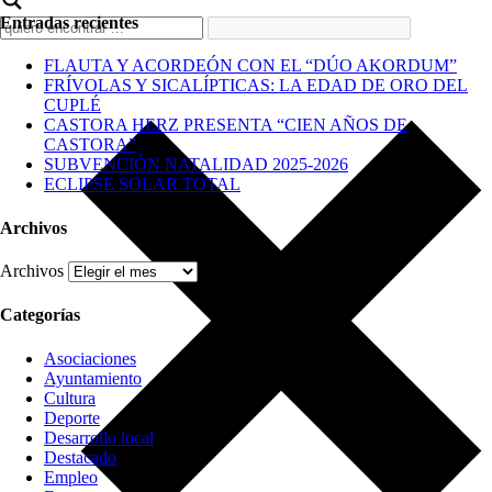
Entradas recientes
FLAUTA Y ACORDEÓN CON EL “DÚO AKORDUM”
FRÍVOLAS Y SICALÍPTICAS: LA EDAD DE ORO DEL
CUPLÉ
CASTORA HERZ PRESENTA “CIEN AÑOS DE
CASTORA”
SUBVENCIÓN NATALIDAD 2025-2026
ECLIPSE SOLAR TOTAL
Archivos
Archivos
Categorías
Asociaciones
Ayuntamiento
Cultura
Deporte
Desarrollo local
Destacado
Empleo