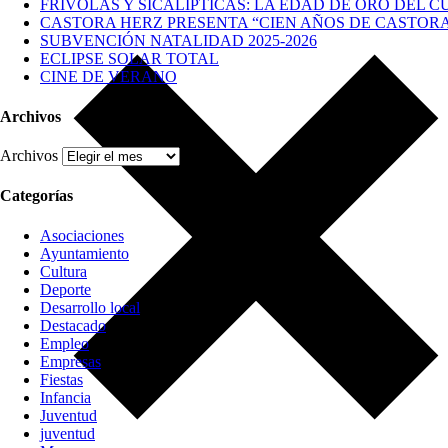
FRÍVOLAS Y SICALÍPTICAS: LA EDAD DE ORO DEL C
CASTORA HERZ PRESENTA “CIEN AÑOS DE CASTOR
SUBVENCIÓN NATALIDAD 2025-2026
ECLIPSE SOLAR TOTAL
CINE DE VERANO
Archivos
Archivos
Categorías
Asociaciones
Ayuntamiento
Cultura
Deporte
Desarrollo local
Destacado
Empleo
Empresas
Fiestas
Infancia
Juventud
juventud