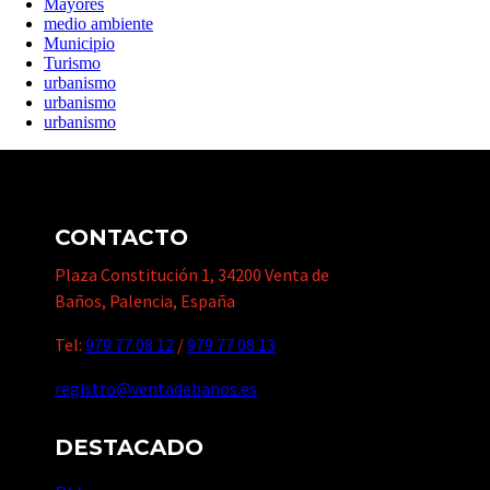
Mayores
medio ambiente
Municipio
Turismo
urbanismo
urbanismo
urbanismo
CONTACTO
Plaza Constitución 1, 34200 Venta de
Baños, Palencia, España
Tel:
979 77 08 12
/
979 77 08 13
registro@ventadebanos.es
DESTACADO