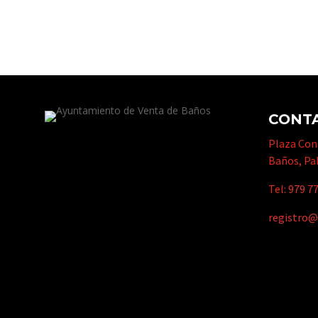
CONT
Plaza Cons
Baños, Pa
Tel:
979 77
registro@