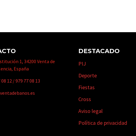
ACTO
DESTACADO
titución 1, 34200 Venta de
PIJ
lencia, España
Deporte
 08 12
/
979 77 08 13
Fiestas
ventadebanos.es
Cross
Aviso legal
Política de privacidad