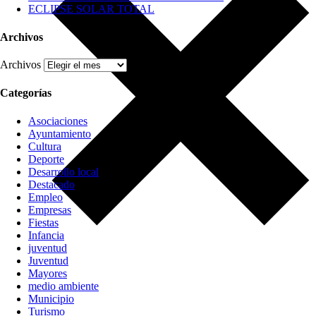
ECLIPSE SOLAR TOTAL
Archivos
Archivos
Categorías
Asociaciones
Ayuntamiento
Cultura
Deporte
Desarrollo local
Destacado
Empleo
Empresas
Fiestas
Infancia
juventud
Juventud
Mayores
medio ambiente
Municipio
Turismo