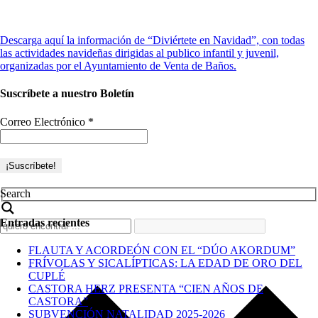
Descarga aquí la información de “Diviértete en Navidad”, con todas
las actividades navideñas dirigidas al publico infantil y juvenil,
organizadas por el Ayuntamiento de Venta de Baños.
Suscríbete a nuestro Boletín
Correo Electrónico
*
Search
Entradas recientes
FLAUTA Y ACORDEÓN CON EL “DÚO AKORDUM”
FRÍVOLAS Y SICALÍPTICAS: LA EDAD DE ORO DEL
CUPLÉ
CASTORA HERZ PRESENTA “CIEN AÑOS DE
CASTORA”
SUBVENCIÓN NATALIDAD 2025-2026