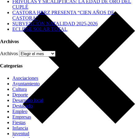
FRÍVOLAS Y SICALÍPTICAS: LA EDAD DE ORO DEL
CUPLÉ
CASTORA HERZ PRESENTA “CIEN AÑOS DE
CASTORA”
SUBVENCIÓN NATALIDAD 2025-2026
ECLIPSE SOLAR TOTAL
Archivos
Archivos
Categorías
Asociaciones
Ayuntamiento
Cultura
Deporte
Desarrollo local
Destacado
Empleo
Empresas
Fiestas
Infancia
juventud