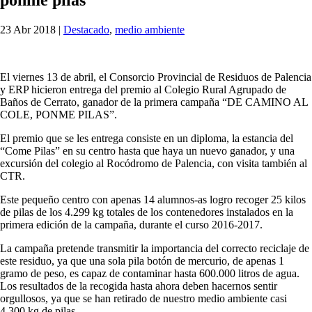
23 Abr 2018
|
Destacado
,
medio ambiente
El viernes 13 de abril, el Consorcio Provincial de Residuos de Palencia
y ERP hicieron entrega del premio al Colegio Rural Agrupado de
Baños de Cerrato, ganador de la primera campaña “DE CAMINO AL
COLE, PONME PILAS”.
El premio que se les entrega consiste en un diploma, la estancia del
“Come Pilas” en su centro hasta que haya un nuevo ganador, y una
excursión del colegio al Rocódromo de Palencia, con visita también al
CTR.
Este pequeño centro con apenas 14 alumnos-as logro recoger 25 kilos
de pilas de los 4.299 kg totales de los contenedores instalados en la
primera edición de la campaña, durante el curso 2016-2017.
La campaña pretende transmitir la importancia del correcto reciclaje de
este residuo, ya que una sola pila botón de mercurio, de apenas 1
gramo de peso, es capaz de contaminar hasta 600.000 litros de agua.
Los resultados de la recogida hasta ahora deben hacernos sentir
orgullosos, ya que se han retirado de nuestro medio ambiente casi
4.300 kg de pilas.