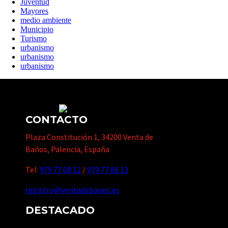
Juventud
Mayores
medio ambiente
Municipio
Turismo
urbanismo
urbanismo
urbanismo
CONTACTO
Plaza Constitución 1, 34200 Venta de
Baños, Palencia, España
Tel:
979 77 08 12
/
979 77 08 13
registro@ventadebanos.es
DESTACADO