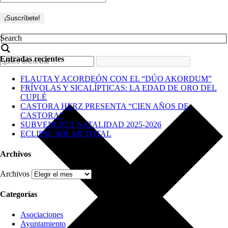
Search
Entradas recientes
FLAUTA Y ACORDEÓN CON EL “DÚO AKORDUM”
FRÍVOLAS Y SICALÍPTICAS: LA EDAD DE ORO DEL
CUPLÉ
CASTORA HERZ PRESENTA “CIEN AÑOS DE
CASTORA”
SUBVENCIÓN NATALIDAD 2025-2026
ECLIPSE SOLAR TOTAL
Archivos
Archivos
Categorías
Asociaciones
Ayuntamiento