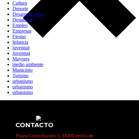
Cultura
Deporte
Desarrollo local
Destacado
Empleo
Empresas
Fiestas
Infancia
juventud
Juventud
Mayores
medio ambiente
Municipio
Turismo
urbanismo
urbanismo
urbanismo
CONTACTO
Plaza Constitución 1, 34200 Venta de