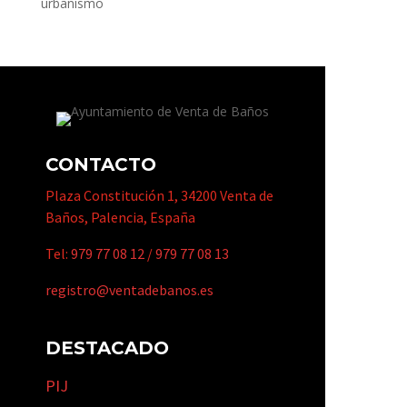
urbanismo
CONTACTO
Plaza Constitución 1, 34200 Venta de
Baños, Palencia, España
Tel:
979 77 08 12
/
979 77 08 13
registro@ventadebanos.es
DESTACADO
PIJ