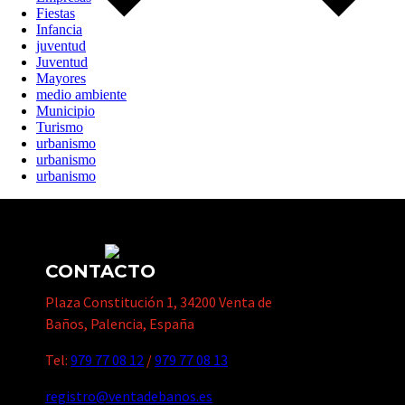
Fiestas
Infancia
juventud
Juventud
Mayores
medio ambiente
Municipio
Turismo
urbanismo
urbanismo
urbanismo
CONTACTO
Plaza Constitución 1, 34200 Venta de
Baños, Palencia, España
Tel:
979 77 08 12
/
979 77 08 13
registro@ventadebanos.es