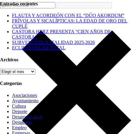
Entradas recientes
FLAUTA Y ACORDEÓN CON EL “DÚO AKORDUM”
FRÍVOLAS Y SICALÍPTICAS: LA EDAD DE ORO DEL
CUPLÉ
CASTORA HERZ PRESENTA “CIEN AÑOS DE
CASTORA”
SUBVENCIÓN NATALIDAD 2025-2026
ECLIPSE SOLAR TOTAL
Archivos
Archivos
Categorías
Asociaciones
Ayuntamiento
Cultura
Deporte
Desarrollo local
Destacado
Empleo
Empresas