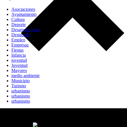
Asociaciones
Ayuntamiento
Cultura
Deporte
Desarrollo local
Destacado
Empleo
Empresas
Fiestas
Infancia
juventud
Juventud
Mayores
medio ambiente
Municipio
Turismo
urbanismo
urbanismo
urbanismo