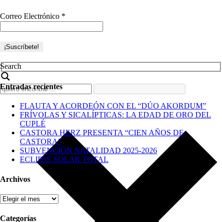
Correo Electrónico
*
Search
Entradas recientes
FLAUTA Y ACORDEÓN CON EL “DÚO AKORDUM”
FRÍVOLAS Y SICALÍPTICAS: LA EDAD DE ORO DEL
CUPLÉ
CASTORA HERZ PRESENTA “CIEN AÑOS DE
CASTORA”
SUBVENCIÓN NATALIDAD 2025-2026
ECLIPSE SOLAR TOTAL
Archivos
Archivos
Categorías