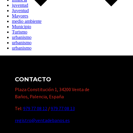
juventud
Juventud
Mayores
medio ambiente
Municipio
Turismo
urbanismo
urbanismo
urbanismo
CONTACTO
Plaza Constitución 1, 34200 Venta de
Baños, Palencia, España
Tel:
979 77 08 12
/
979 77 08 13
registro@ventadebanos.es