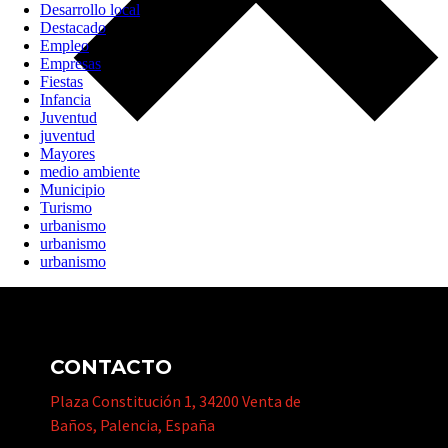
Desarrollo local
Destacado
Empleo
Empresas
Fiestas
Infancia
Juventud
juventud
Mayores
medio ambiente
Municipio
Turismo
urbanismo
urbanismo
urbanismo
CONTACTO
Plaza Constitución 1, 34200 Venta de
Baños, Palencia, España