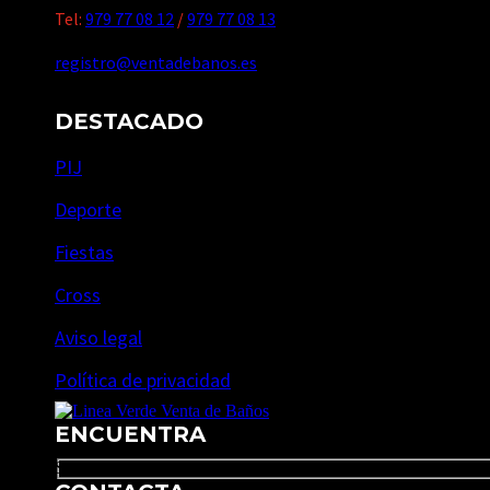
Tel:
979 77 08 12
/
979 77 08 13
registro@ventadebanos.es
DESTACADO
PIJ
Deporte
Fiestas
Cross
Aviso legal
Política de privacidad
ENCUENTRA
Search