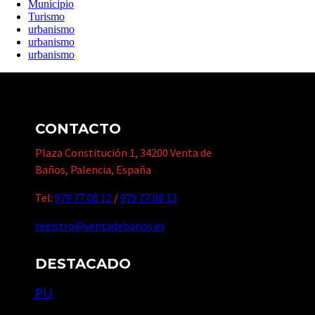
Municipio
Turismo
urbanismo
urbanismo
urbanismo
CONTACTO
Plaza Constitución 1, 34200 Venta de
Baños, Palencia, España
Tel:
979 77 08 12
/
979 77 08 13
registro@ventadebanos.es
DESTACADO
PIJ