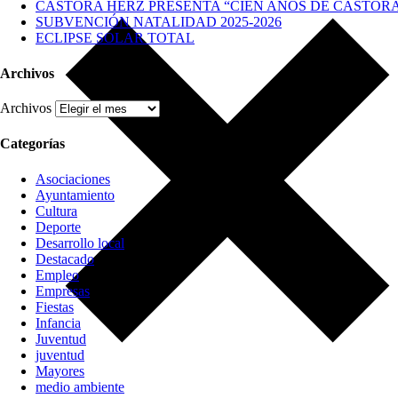
CASTORA HERZ PRESENTA “CIEN AÑOS DE CASTOR
SUBVENCIÓN NATALIDAD 2025-2026
ECLIPSE SOLAR TOTAL
Archivos
Archivos
Categorías
Asociaciones
Ayuntamiento
Cultura
Deporte
Desarrollo local
Destacado
Empleo
Empresas
Fiestas
Infancia
Juventud
juventud
Mayores
medio ambiente