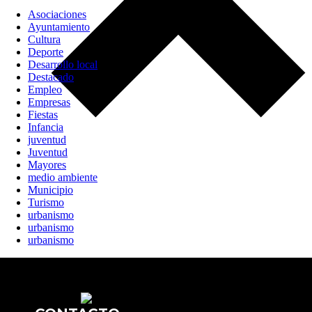
Asociaciones
Ayuntamiento
Cultura
Deporte
Desarrollo local
Destacado
Empleo
Empresas
Fiestas
Infancia
juventud
Juventud
Mayores
medio ambiente
Municipio
Turismo
urbanismo
urbanismo
urbanismo