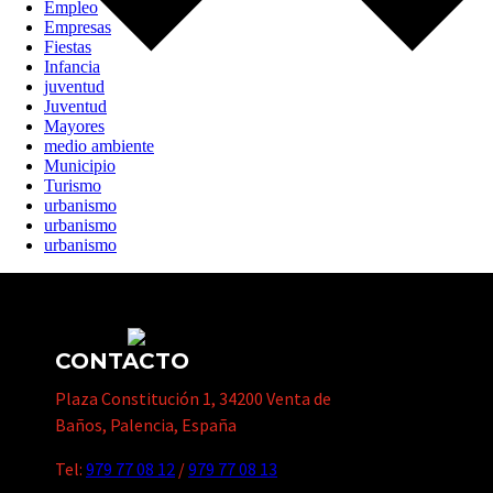
Empleo
Empresas
Fiestas
Infancia
juventud
Juventud
Mayores
medio ambiente
Municipio
Turismo
urbanismo
urbanismo
urbanismo
CONTACTO
Plaza Constitución 1, 34200 Venta de
Baños, Palencia, España
Tel:
979 77 08 12
/
979 77 08 13