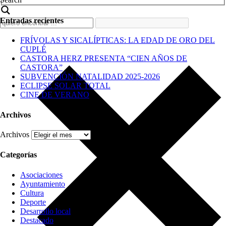
Entradas recientes
FRÍVOLAS Y SICALÍPTICAS: LA EDAD DE ORO DEL
CUPLÉ
CASTORA HERZ PRESENTA “CIEN AÑOS DE
CASTORA”
SUBVENCIÓN NATALIDAD 2025-2026
ECLIPSE SOLAR TOTAL
CINE DE VERANO
Archivos
Archivos
Categorías
Asociaciones
Ayuntamiento
Cultura
Deporte
Desarrollo local
Destacado