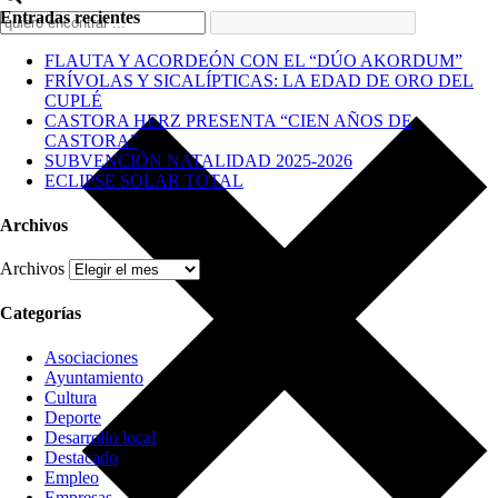
Entradas recientes
FLAUTA Y ACORDEÓN CON EL “DÚO AKORDUM”
FRÍVOLAS Y SICALÍPTICAS: LA EDAD DE ORO DEL
CUPLÉ
CASTORA HERZ PRESENTA “CIEN AÑOS DE
CASTORA”
SUBVENCIÓN NATALIDAD 2025-2026
ECLIPSE SOLAR TOTAL
Archivos
Archivos
Categorías
Asociaciones
Ayuntamiento
Cultura
Deporte
Desarrollo local
Destacado
Empleo
Empresas