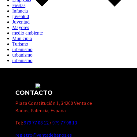
Fiestas
Infancia
juventud
Juventud
Mayores
medio ambiente
Municipio
Turismo
urbanismo
urbanismo
urbanismo
CONTACTO
Plaza Constitución 1, 34200 Venta de
Baños, Palencia, España
Tel:
979 77 08 12
/
979 77 08 13
registro@ventadebanos.es