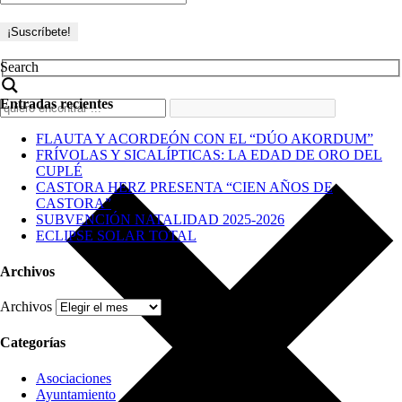
Search
Entradas recientes
FLAUTA Y ACORDEÓN CON EL “DÚO AKORDUM”
FRÍVOLAS Y SICALÍPTICAS: LA EDAD DE ORO DEL
CUPLÉ
CASTORA HERZ PRESENTA “CIEN AÑOS DE
CASTORA”
SUBVENCIÓN NATALIDAD 2025-2026
ECLIPSE SOLAR TOTAL
Archivos
Archivos
Categorías
Asociaciones
Ayuntamiento