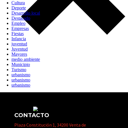
Cultura
Deporte
Desarrollo local
Destacado
Empleo
Empresas
Fiestas
Infancia
juventud
Juventud
Mayores
medio ambiente
Municipio
Turismo
urbanismo
urbanismo
urbanismo
CONTACTO
Plaza Constitución 1, 34200 Venta de