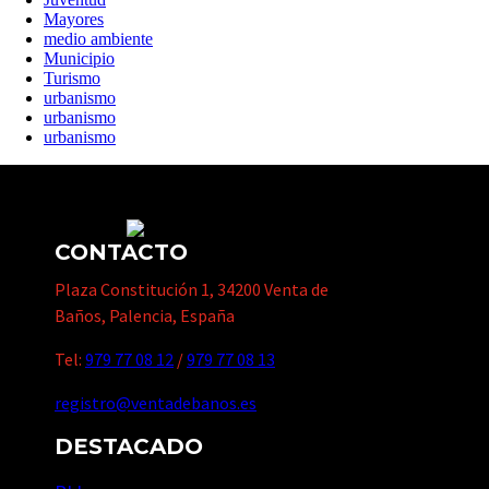
Mayores
medio ambiente
Municipio
Turismo
urbanismo
urbanismo
urbanismo
CONTACTO
Plaza Constitución 1, 34200 Venta de
Baños, Palencia, España
Tel:
979 77 08 12
/
979 77 08 13
registro@ventadebanos.es
DESTACADO