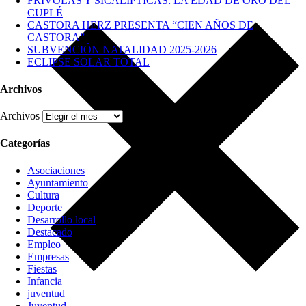
FRÍVOLAS Y SICALÍPTICAS: LA EDAD DE ORO DEL
CUPLÉ
CASTORA HERZ PRESENTA “CIEN AÑOS DE
CASTORA”
SUBVENCIÓN NATALIDAD 2025-2026
ECLIPSE SOLAR TOTAL
Archivos
Archivos
Categorías
Asociaciones
Ayuntamiento
Cultura
Deporte
Desarrollo local
Destacado
Empleo
Empresas
Fiestas
Infancia
juventud
Juventud