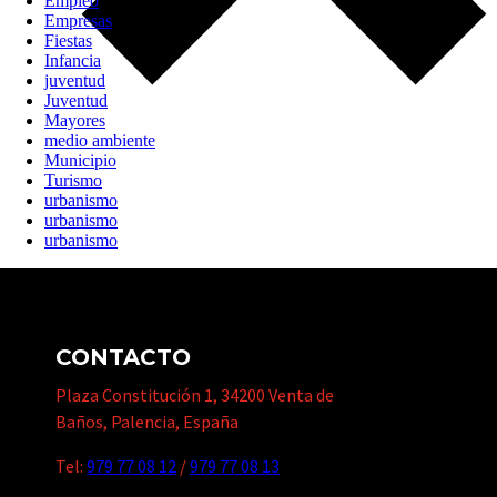
Empleo
Empresas
Fiestas
Infancia
juventud
Juventud
Mayores
medio ambiente
Municipio
Turismo
urbanismo
urbanismo
urbanismo
CONTACTO
Plaza Constitución 1, 34200 Venta de
Baños, Palencia, España
Tel:
979 77 08 12
/
979 77 08 13